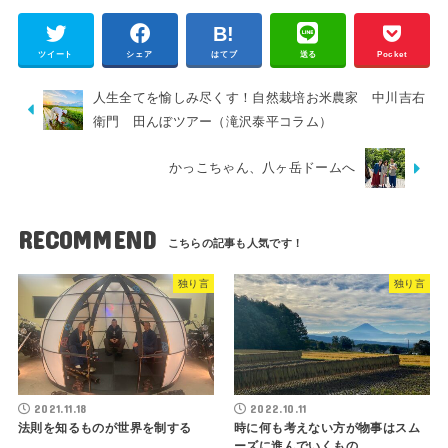
ツイート
シェア
はてブ
送る
Pocket
人生全てを愉しみ尽くす！自然栽培お米農家 中川吉右
衛門 田んぼツアー（滝沢泰平コラム）
かっこちゃん、八ヶ岳ドームへ
RECOMMEND
独り言
独り言
2021.11.18
2022.10.11
法則を知るものが世界を制する
時に何も考えない方が物事はスム
ーズに進んでいくもの