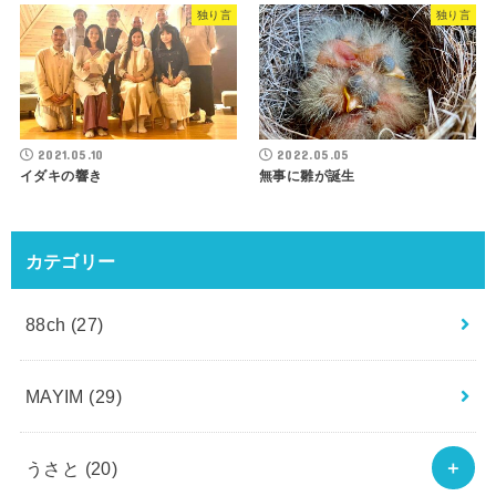
独り言
独り言
2021.05.10
2022.05.05
イダキの響き
無事に雛が誕生
カテゴリー
88ch
(27)
MAYIM
(29)
うさと
(20)