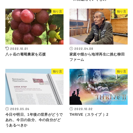
独り言
独り言
2022.10.01
2022.04.08
八ヶ岳の葡萄農家を応援
家庭や畑から地球再生に挑む柳田
ファーム
独り言
独り言
2020.05.06
2020.10.02
今日や明日、1年後の世界がどうで
THRIVE（スライブ ）2
あれ、今日の自分、今の自分がど
うあるべきか