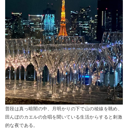
普段は真っ暗闇の中、月明かりの下で山の稜線を眺め、
田んぼのカエルの合唱を聞いている生活からすると刺激
的な夜である。