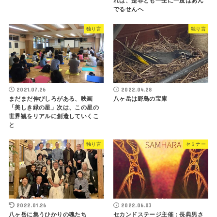
れば、是非とも一生に一度はあん
でるせんへ
独り言
独り言
2021.07.26
2022.04.28
まだまだ伸びしろがある、映画
八ヶ岳は野鳥の宝庫
「美しき緑の星」次は、この星の
世界観をリアルに創造していくこ
と
独り言
セミナー
2022.01.26
2022.06.03
八ヶ岳に集うひかりの魂たち
セカンドステージ主催：長典男さ