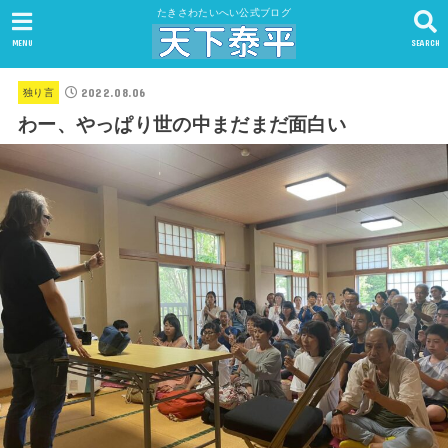
たきさわたいへい公式ブログ
MENU
SEARCH
2022.08.06
独り言
わー、やっぱり世の中まだまだ面白い