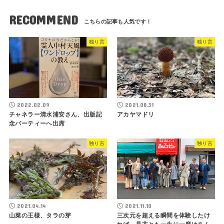
RECOMMEND
独り言
独り言
2022.02.09
2021.08.31
チャネラー清水浦安さん、出版記
アカヤマドリ
念パーティーへ出席
独り言
独り言
2021.04.14
2021.11.10
山菜の王様、タラの芽
三次元を超える瞬間を体験したけ