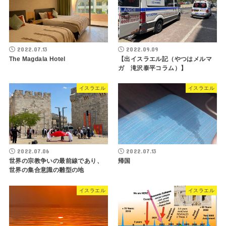
2022.07.13
2022.09.09
The Magdala Hotel
【出イスラエル記（やつはメルマ
ガ 滝沢泰平コラム）】
イスラエル
イスラエル
2022.07.06
2022.07.13
世界の宗教争いの最前線であり、
帰国
世界の集合意識の雛型の地
イスラエル
イスラエル