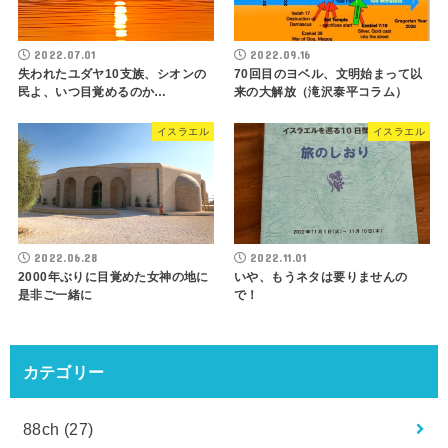
2022.07.01
2022.09.16
失われたユダヤ10支族、シオンの
70回目のヨベル、文明始まって以
民よ、いつ目覚めるのか…
来の大解放（滝沢泰平コラム）
イスラエル
イスラエル
2022.06.28
2022.11.01
2000年ぶりに目覚めた女神の地に
いや、もうネタは要りませんの
是非ご一緒に
で！
カテゴリー
88ch
(27)