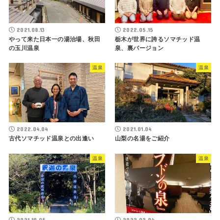
2021.08.13
2022.05.15
やって来た日本一の湯治場、秋田
栃木が世界に誇るソマチッド温
の玉川温泉
泉、裏バージョン
温泉
温泉
2022.04.04
2021.01.04
古代ソマチッド温泉との出逢い
山梨の名湯をご紹介
温泉
温泉
2021.10.05
2022.02.04