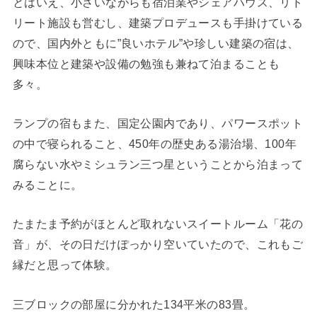
とはいえ、小さいながらも宿泊業やシェアハウス、リト
リート施設も営むし、建築プロデュースも手掛けている
ので、国内外ともに”良いホテル”や珍しい建築の宿は、
興味本位と建築や設備の勉強も兼ねて泊まることも
多々。
ランプの宿もまた、国定公園内であり、パワースポット
の中で寝られること、450年の歴史ある湯治場、100年
腐らない水やミシュラン三つ星ということから泊まって
みることに。
たまたま予約がほとんど取れないスイートルーム「花の
音」が、その日だけぽっかり空いていたので、これもご
縁だと思って体験。
三ブロックの部屋に分かれた134平米の83畳。