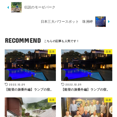
伝説のモーゼパーク
日本三大パワースポット 珠洲岬
RECOMMEND
温泉
温泉
2022.10.09
2022.10.09
【能登の旅番外編】ランプの宿。
【能登の旅番外編】ランプの宿。
温泉
温泉