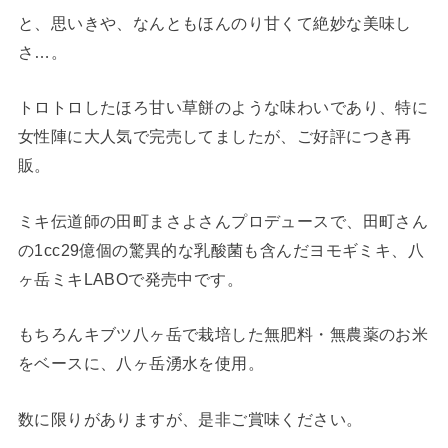
と、思いきや、なんともほんのり甘くて絶妙な美味し
さ…。
トロトロしたほろ甘い草餅のような味わいであり、特に
女性陣に大人気で完売してましたが、ご好評につき再
販。
ミキ伝道師の田町まさよさんプロデュースで、田町さん
の1cc29億個の驚異的な乳酸菌も含んだヨモギミキ、八
ヶ岳ミキLABOで発売中です。
もちろんキブツ八ヶ岳で栽培した無肥料・無農薬のお米
をベースに、八ヶ岳湧水を使用。
数に限りがありますが、是非ご賞味ください。