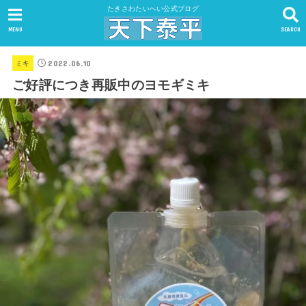
たきさわたいへい公式ブログ
MENU
SEARCH
2022.06.10
ミキ
ご好評につき再販中のヨモギミキ