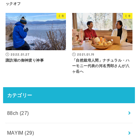
ックオフ
ミキ
ミキ
2022.01.27
2021.01.19
諏訪湖の御神渡り神事
「自然栽培人間」ナチュラル・ハ
ーモニー代表の河名秀郎さんが八
ヶ岳へ
カテゴリー
88ch
(27)
MAYIM
(29)