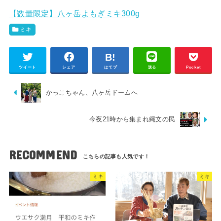
【数量限定】八ヶ岳よもぎミキ300g
ミキ
ツイート
シェア
はてブ
送る
Pocket
かっこちゃん、八ヶ岳ドームへ
今夜21時から集まれ縄文の民
RECOMMEND
ミキ
ミキ