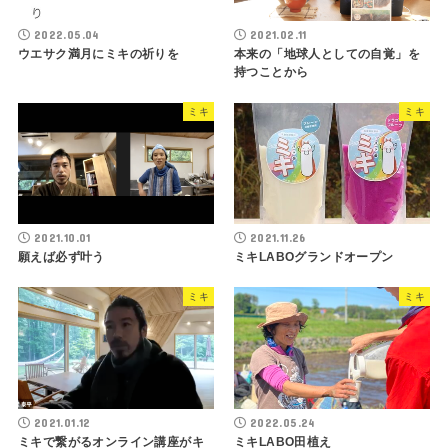
2022.05.04
2021.02.11
ウエサク満月にミキの祈りを
本来の「地球人としての自覚」を
持つことから
ミキ
ミキ
2021.10.01
2021.11.26
願えば必ず叶う
ミキLABOグランドオープン
ミキ
ミキ
2021.01.12
2022.05.24
ミキで繋がるオンライン講座がキ
ミキLABO田植え