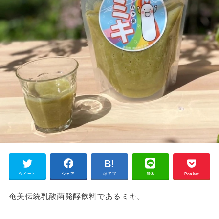
ツイート
シェア
はてブ
送る
Pocket
奄美伝統乳酸菌発酵飲料であるミキ。