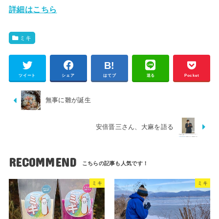
詳細はこちら
ミキ
ツイート
シェア
はてブ
送る
Pocket
無事に雛が誕生
安倍晋三さん、大麻を語る
RECOMMEND
ミキ
ミキ