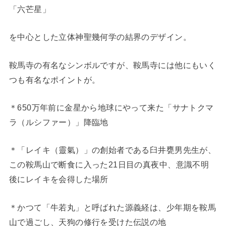
「六芒星」
を中心とした立体神聖幾何学の結界のデザイン。
鞍馬寺の有名なシンボルですが、鞍馬寺には他にもいく
つも有名なポイントが。
＊650万年前に金星から地球にやって来た「サナトクマ
ラ（ルシファー）」降臨地
＊「レイキ（靈氣）」の創始者である臼井甕男先生が、
この鞍馬山で断食に入った21日目の真夜中、意識不明
後にレイキを会得した場所
＊かつて「牛若丸」と呼ばれた源義経は、少年期を鞍馬
山で過ごし、天狗の修行を受けた伝説の地