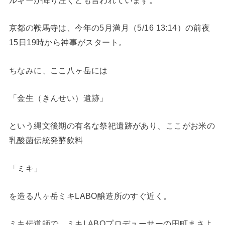
京都の鞍馬寺は、今年の5月満月（5/16 13:14）の前夜
15日19時から神事がスタート。
ちなみに、ここ八ヶ岳には
「金生（きんせい）遺跡」
という縄文後期の有名な祭祀遺跡があり、ここがお米の
乳酸菌伝統発酵飲料
「ミキ」
を造る八ヶ岳ミキLABO醸造所のすぐ近く。
ミキ伝道師で、ミキLABOプロデューサーの田町まさよ