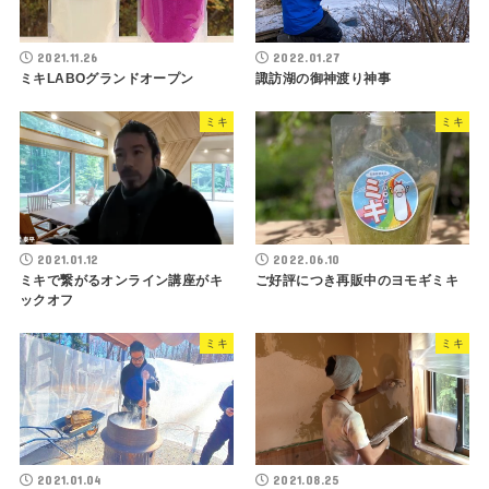
2021.11.26
2022.01.27
ミキLABOグランドオープン
諏訪湖の御神渡り神事
ミキ
ミキ
2021.01.12
2022.06.10
ミキで繋がるオンライン講座がキ
ご好評につき再販中のヨモギミキ
ックオフ
ミキ
ミキ
2021.01.04
2021.08.25