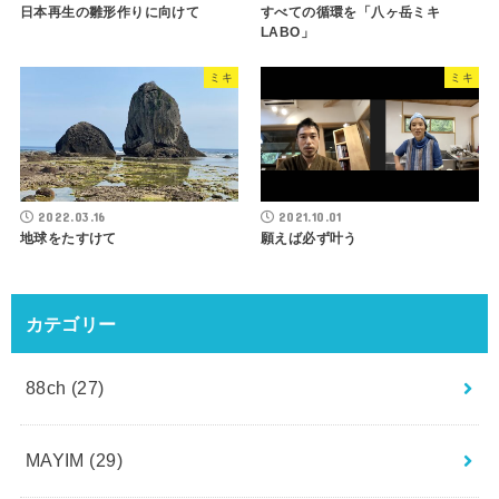
日本再生の雛形作りに向けて
すべての循環を「八ヶ岳ミキ
LABO」
ミキ
ミキ
2022.03.16
2021.10.01
地球をたすけて
願えば必ず叶う
カテゴリー
88ch
(27)
MAYIM
(29)