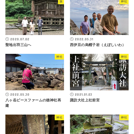
旅
神社
2020.07.02
2022.05.31
聖地出羽三山へ
西伊豆の烏帽子岩（えぼしいわ）
神社
神社
2022.05.30
2021.01.03
八ヶ岳ピースファームの徳神社再
諏訪大社上社前宮
建
神社
神社