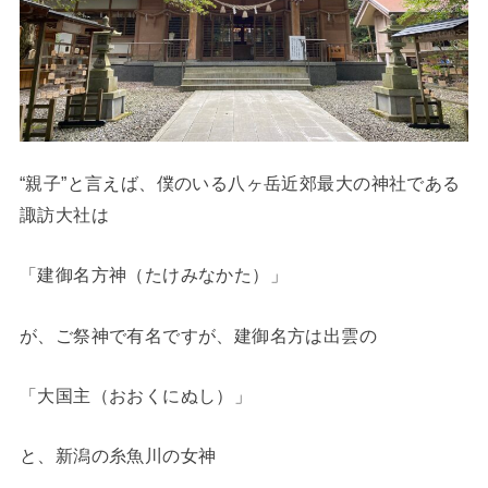
“親子”と言えば、僕のいる八ヶ岳近郊最大の神社である
諏訪大社は
「建御名方神（たけみなかた）」
が、ご祭神で有名ですが、建御名方は出雲の
「大国主（おおくにぬし）」
と、新潟の糸魚川の女神