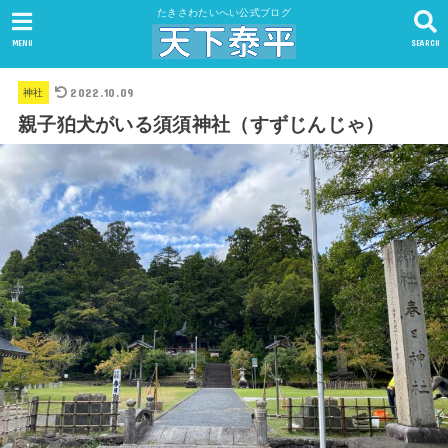
たきさわたいへい公式ブログ
MENU
SEARCH
2022.10.09
神社
親子狛犬がいる須須神社（すずじんじゃ）