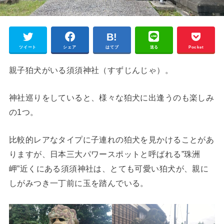
ツイート
シェア
はてブ
送る
Pocket
親子狛犬がいる須須神社（すずじんじゃ）。
神社巡りをしていると、様々な狛犬に出逢うのも楽しみ
の1つ。
比較的レアなタイプに子連れの狛犬を見かけることがあ
りますが、日本三大パワースポットと呼ばれる”珠洲
岬”近くにある須須神社は、とても可愛い狛犬が、親に
しがみつき一丁前に玉を踏んでいる。