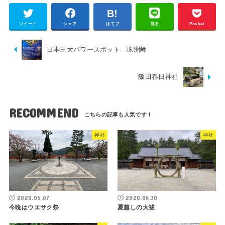
ツイート
シェア
はてブ
送る
Pocket
日本三大パワースポット 珠洲岬
飯田春日神社
RECOMMEND
神社
神社
2020.05.07
2020.06.30
今晩はウエサク祭
夏越しの大祓