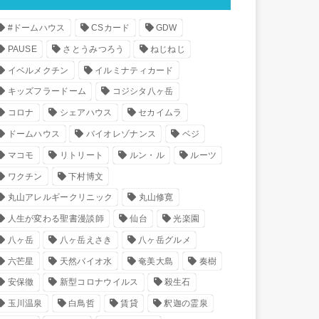
#ドームハウス
CSカード
GDW
PAUSE
さとうみつろう
ねじねじ
イベルメクチン
イルミナティカード
キッズフラードーム
コジシタ八ヶ岳
コロナ
シェアハウス
セカイムラ
ドームハウス
バイオレゾナンス
ベジ
マコモ
リトリート
ルン・ル
ルーツ
ワクチン
下村博文
丸山アレルギークリニック
丸山修寛
人生が変わる聖書漫談師
仙台
光楽園
八ヶ岳
八ヶ岳えさき
八ヶ岳グルメ
六芒星
天然バイオ水
奄美大島
奏樹
安保徹
新型コロナウイルス
殺生石
玉川温泉
白鳥哲
賃貸
釈迦の霊泉