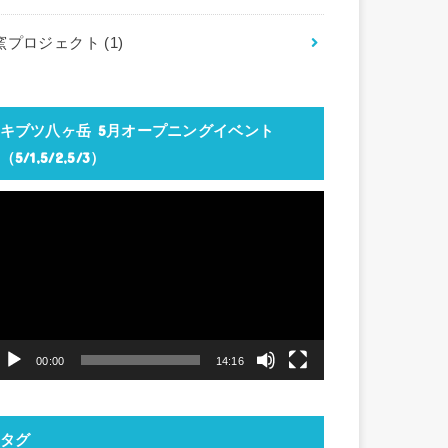
窯プロジェクト
(1)
キブツ八ヶ岳 5月オープニングイベント
（5/1,5/2,5/3）
動
画
プ
レ
ー
ヤ
00:00
14:16
ー
タグ