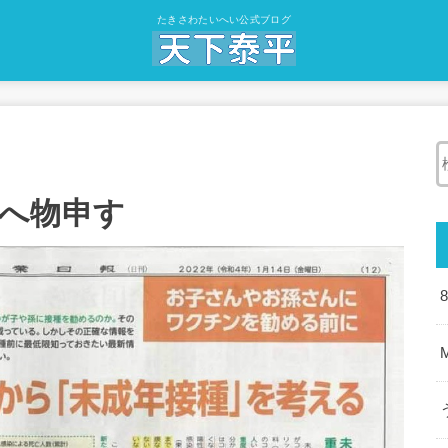
たきさわたいへい公式ブログ
へ物申す