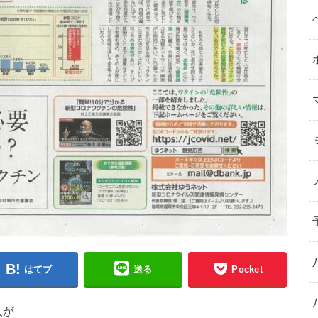
はてブ
送る
Pocket
人が