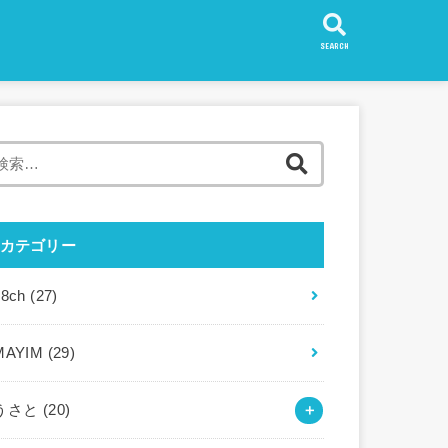
SEARCH
検
索:
カテゴリー
88ch
(27)
MAYIM
(29)
うさと
(20)