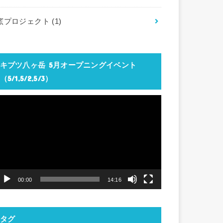
窯プロジェクト
(1)
キブツ八ヶ岳 5月オープニングイベント
（5/1,5/2,5/3）
動
画
プ
レ
ー
ヤ
00:00
14:16
ー
タグ