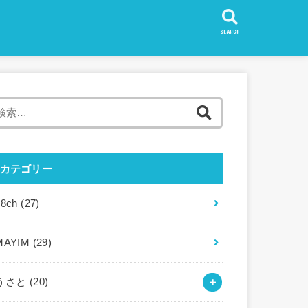
SEARCH
検
索:
カテゴリー
88ch
(27)
MAYIM
(29)
うさと
(20)