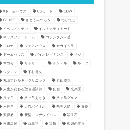
#ドームハウス
CSカード
GDW
PAUSE
さとうみつろう
ねじねじ
イベルメクチン
イルミナティカード
キッズフラードーム
コジシタ八ヶ岳
コロナ
シェアハウス
セカイムラ
ドームハウス
バイオレゾナンス
ベジ
マコモ
リトリート
ルン・ル
ルーツ
ワクチン
下村博文
丸山アレルギークリニック
丸山修寛
人生が変わる聖書漫談師
仙台
光楽園
八ヶ岳
八ヶ岳えさき
八ヶ岳グルメ
六芒星
天然バイオ水
奄美大島
奏樹
安保徹
新型コロナウイルス
殺生石
玉川温泉
白鳥哲
賃貸
釈迦の霊泉