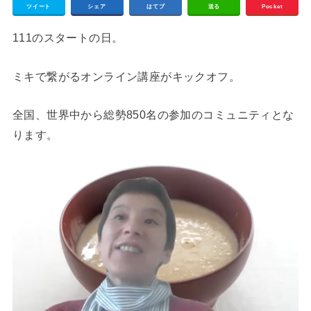
ツイート
シェア
はてブ
送る
Pocket
111のスタートの日。
ミキで繋がるオンライン講座がキックオフ。
全国、世界中から総勢850名の参加のコミュニティとな
ります。