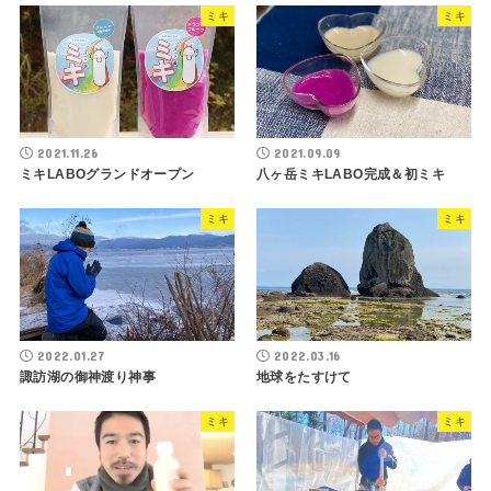
ミキ
ミキ
2021.11.26
2021.09.09
ミキLABOグランドオープン
八ヶ岳ミキLABO完成＆初ミキ
ミキ
ミキ
2022.01.27
2022.03.16
諏訪湖の御神渡り神事
地球をたすけて
ミキ
ミキ