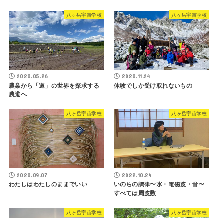
八ヶ岳宇宙学校
八ヶ岳宇宙学校
2020.05.26
2020.11.24
農業から「道」の世界を探求する
体験でしか受け取れないもの
農道へ
八ヶ岳宇宙学校
八ヶ岳宇宙学校
2020.09.07
2022.10.24
わたしはわたしのままでいい
いのちの調律〜水・電磁波・音〜
すべては周波数
八ヶ岳宇宙学校
八ヶ岳宇宙学校