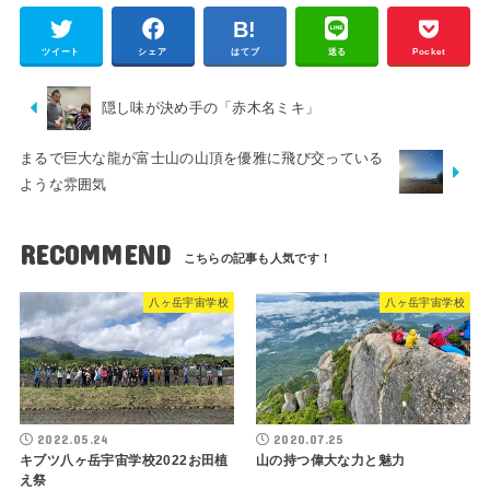
ツイート
シェア
はてブ
送る
Pocket
隠し味が決め手の「赤木名ミキ」
まるで巨大な龍が富士山の山頂を優雅に飛び交っている
ような雰囲気
RECOMMEND
八ヶ岳宇宙学校
八ヶ岳宇宙学校
2022.05.24
2020.07.25
キブツ八ヶ岳宇宙学校2022お田植
山の持つ偉大な力と魅力
え祭