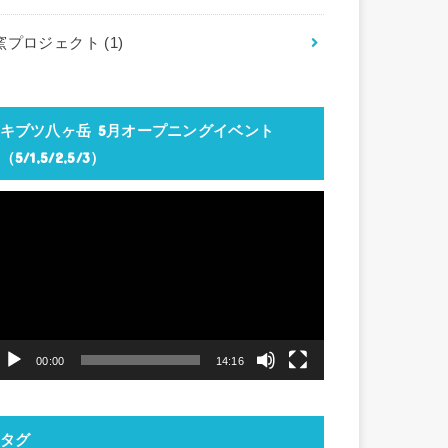
窯プロジェクト
(1)
キブツ八ヶ岳 5月オープニングイベント
（5/1,5/2,5/3）
動
画
プ
レ
ー
ヤ
00:00
14:16
ー
タグ