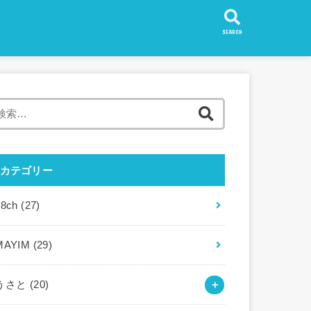
SEARCH
検
索:
カテゴリー
88ch
(27)
MAYIM
(29)
うさと
(20)