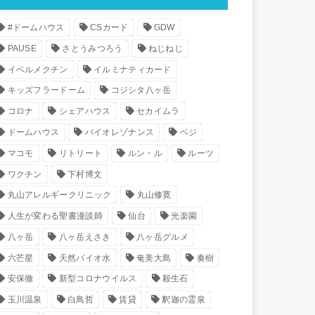
#ドームハウス
CSカード
GDW
PAUSE
さとうみつろう
ねじねじ
イベルメクチン
イルミナティカード
キッズフラードーム
コジシタ八ヶ岳
コロナ
シェアハウス
セカイムラ
ドームハウス
バイオレゾナンス
ベジ
マコモ
リトリート
ルン・ル
ルーツ
ワクチン
下村博文
丸山アレルギークリニック
丸山修寛
人生が変わる聖書漫談師
仙台
光楽園
八ヶ岳
八ヶ岳えさき
八ヶ岳グルメ
六芒星
天然バイオ水
奄美大島
奏樹
安保徹
新型コロナウイルス
殺生石
玉川温泉
白鳥哲
賃貸
釈迦の霊泉