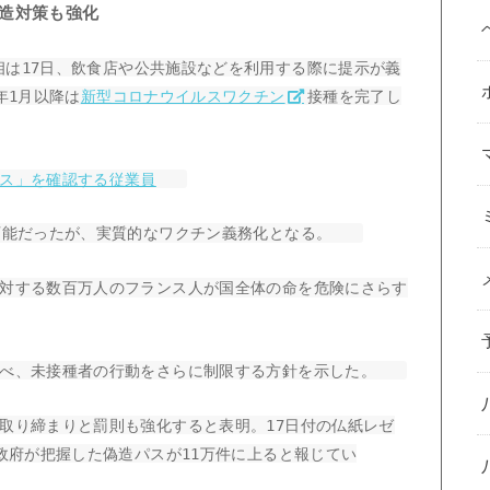
造対策も強化
相は17日、飲食店や公共施設などを利用する際に提示が義
年1月以降は
新型コロナウイルスワクチン
接種を完了し
ス」を確認する従業員
得可能だったが、実質的なワクチン義務化となる。
対する数百万人のフランス人が国全体の命を危険にさらす
述べ、未接種者の行動をさらに制限する方針を示した。
取り締まりと罰則も強化すると表明。17日付の仏紙レゼ
政府が把握した偽造パスが11万件に上ると報じてい